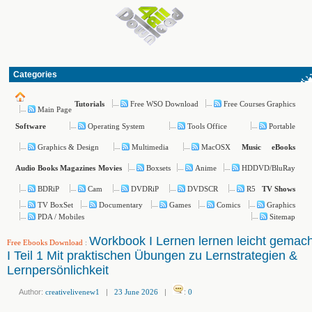
Categories
Free WSO Download
Free Courses Graphics
Tutorials
Main Page
Operating System
Tools Office
Portable
Software
Graphics & Design
Multimedia
MacOSX
Music
eBooks
Boxsets
Anime
HDDVD/BluRay
Audio Books
Magazines
Movies
BDRiP
Cam
DVDRiP
DVDSCR
R5
TV Shows
TV BoxSet
Documentary
Games
Comics
Graphics
PDA / Mobiles
Sitemap
Workbook I Lernen lernen leicht gemach
Free Ebooks Download
:
I Teil 1 Mit praktischen Übungen zu Lernstrategien &
Lernpersönlichkeit
Author:
creativelivenew1
|
23 June 2026
|
:
0