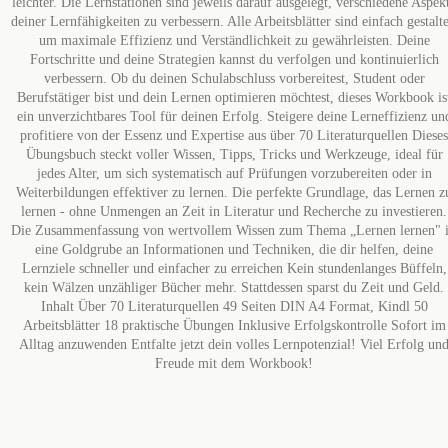
leichter. Die Lernstationen sind jeweils darauf ausgelegt, verschiedene Aspek
deiner Lernfähigkeiten zu verbessern. Alle Arbeitsblätter sind einfach gestalte
um maximale Effizienz und Verständlichkeit zu gewährleisten. Deine
Fortschritte und deine Strategien kannst du verfolgen und kontinuierlich
verbessern. Ob du deinen Schulabschluss vorbereitest, Student oder
Berufstätiger bist und dein Lernen optimieren möchtest, dieses Workbook is
ein unverzichtbares Tool für deinen Erfolg. Steigere deine Lerneffizienz un
profitiere von der Essenz und Expertise aus über 70 Literaturquellen Dieses
Übungsbuch steckt voller Wissen, Tipps, Tricks und Werkzeuge, ideal für
jedes Alter, um sich systematisch auf Prüfungen vorzubereiten oder in
Weiterbildungen effektiver zu lernen. Die perfekte Grundlage, das Lernen z
lernen - ohne Unmengen an Zeit in Literatur und Recherche zu investieren.
Die Zusammenfassung von wertvollem Wissen zum Thema „Lernen lernen" i
eine Goldgrube an Informationen und Techniken, die dir helfen, deine
Lernziele schneller und einfacher zu erreichen Kein stundenlanges Büffeln,
kein Wälzen unzähliger Bücher mehr. Stattdessen sparst du Zeit und Geld.
Inhalt Über 70 Literaturquellen 49 Seiten DIN A4 Format, Kindl 50
Arbeitsblätter 18 praktische Übungen Inklusive Erfolgskontrolle Sofort im
Alltag anzuwenden Entfalte jetzt dein volles Lernpotenzial! Viel Erfolg un
Freude mit dem Workbook!