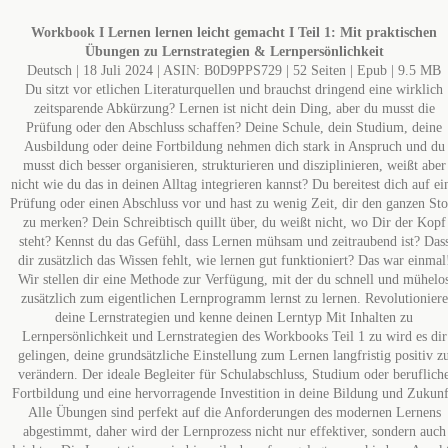
Workbook I Lernen lernen leicht gemacht I Teil 1: Mit praktischen
Übungen zu Lernstrategien & Lernpersönlichkeit
Deutsch | 18 Juli 2024 | ASIN: B0D9PPS729 | 52 Seiten | Epub | 9.5 MB
Du sitzt vor etlichen Literaturquellen und brauchst dringend eine wirklich
zeitsparende Abkürzung? Lernen ist nicht dein Ding, aber du musst die
Prüfung oder den Abschluss schaffen? Deine Schule, dein Studium, deine
Ausbildung oder deine Fortbildung nehmen dich stark in Anspruch und du
musst dich besser organisieren, strukturieren und disziplinieren, weißt aber
nicht wie du das in deinen Alltag integrieren kannst? Du bereitest dich auf ei
Prüfung oder einen Abschluss vor und hast zu wenig Zeit, dir den ganzen Sto
zu merken? Dein Schreibtisch quillt über, du weißt nicht, wo Dir der Kopf
steht? Kennst du das Gefühl, dass Lernen mühsam und zeitraubend ist? Das
dir zusätzlich das Wissen fehlt, wie lernen gut funktioniert? Das war einmal
Wir stellen dir eine Methode zur Verfügung, mit der du schnell und mühelo
zusätzlich zum eigentlichen Lernprogramm lernst zu lernen. Revolutioniere
deine Lernstrategien und kenne deinen Lerntyp Mit Inhalten zu
Lernpersönlichkeit und Lernstrategien des Workbooks Teil 1 zu wird es dir
gelingen, deine grundsätzliche Einstellung zum Lernen langfristig positiv z
verändern. Der ideale Begleiter für Schulabschluss, Studium oder beruflich
Fortbildung und eine hervorragende Investition in deine Bildung und Zukunf
Alle Übungen sind perfekt auf die Anforderungen des modernen Lernens
abgestimmt, daher wird der Lernprozess nicht nur effektiver, sondern auch