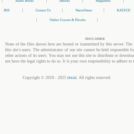
|
|
|
|
Audio Books
eBooks
Magazines
|
|
|
RSS
Contact Us
WarezOmen
KATZCD
|
|
Online Courses & Ebooks
DISCLAIMER
None of the files shown here are hosted or transmitted by this server. The 
this site's users. The administrator of our site cannot be held responsible fo
other actions of its users. You may not use this site to distribute or down
not have the legal rights to do so. It is your own responsibility to adhere to 
Copyright © 2018 - 2025
. All rights reserved.
Dl4All