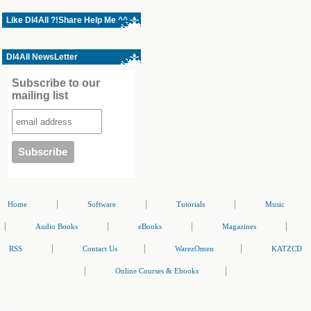
Like Dl4All ?!Share Help Me ^^
Dl4All NewsLetter
Subscribe to our
mailing list
|
|
|
Home
Software
Tutorials
Music
|
|
|
|
Audio Books
eBooks
Magazines
|
|
|
RSS
Contact Us
WarezOmen
KATZCD
|
|
Online Courses & Ebooks