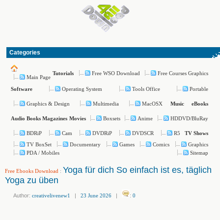
Categories
Free WSO Download
Free Courses Graphics
Tutorials
Main Page
Operating System
Tools Office
Portable
Software
Graphics & Design
Multimedia
MacOSX
Music
eBooks
Boxsets
Anime
HDDVD/BluRay
Audio Books
Magazines
Movies
BDRiP
Cam
DVDRiP
DVDSCR
R5
TV Shows
TV BoxSet
Documentary
Games
Comics
Graphics
PDA / Mobiles
Sitemap
Yoga für dich So einfach ist es, täglich
Free Ebooks Download
:
Yoga zu üben
Author:
creativelivenew1
|
23 June 2026
|
:
0