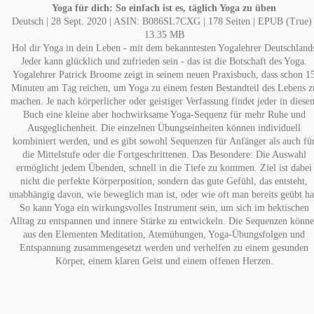
Yoga für dich: So einfach ist es, täglich Yoga zu üben
Deutsch | 28 Sept. 2020 | ASIN: B086SL7CXG | 178 Seiten | EPUB (True) 
13.35 MB
Hol dir Yoga in dein Leben - mit dem bekanntesten Yogalehrer Deutschland
Jeder kann glücklich und zufrieden sein - das ist die Botschaft des Yoga.
Yogalehrer Patrick Broome zeigt in seinem neuen Praxisbuch, dass schon 1
Minuten am Tag reichen, um Yoga zu einem festen Bestandteil des Lebens z
machen. Je nach körperlicher oder geistiger Verfassung findet jeder in diese
Buch eine kleine aber hochwirksame Yoga-Sequenz für mehr Ruhe und
Ausgeglichenheit. Die einzelnen Übungseinheiten können individuell
kombiniert werden, und es gibt sowohl Sequenzen für Anfänger als auch fü
die Mittelstufe oder die Fortgeschrittenen. Das Besondere: Die Auswahl
ermöglicht jedem Übenden, schnell in die Tiefe zu kommen. Ziel ist dabei
nicht die perfekte Körperposition, sondern das gute Gefühl, das entsteht,
unabhängig davon, wie beweglich man ist, oder wie oft man bereits geübt ha
So kann Yoga ein wirkungsvolles Instrument sein, um sich im hektischen
Alltag zu entspannen und innere Stärke zu entwickeln. Die Sequenzen könn
aus den Elementen Meditation, Atemübungen, Yoga-Übungsfolgen und
Entspannung zusammengesetzt werden und verhelfen zu einem gesunden
Körper, einem klaren Geist und einem offenen Herzen.