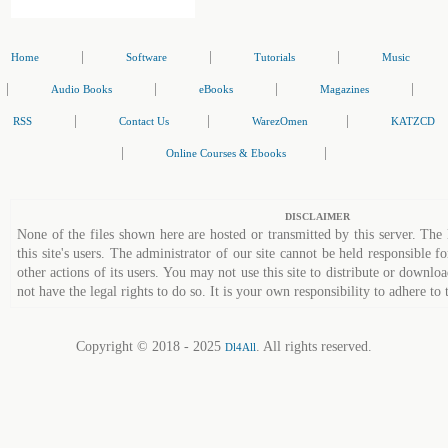
|
|
|
Home
Software
Tutorials
Music
|
|
|
|
Audio Books
eBooks
Magazines
|
|
|
RSS
Contact Us
WarezOmen
KATZCD
|
|
Online Courses & Ebooks
DISCLAIMER
None of the files shown here are hosted or transmitted by this server. The 
this site's users. The administrator of our site cannot be held responsible fo
other actions of its users. You may not use this site to distribute or down
not have the legal rights to do so. It is your own responsibility to adhere to 
Copyright © 2018 - 2025
. All rights reserved.
Dl4All