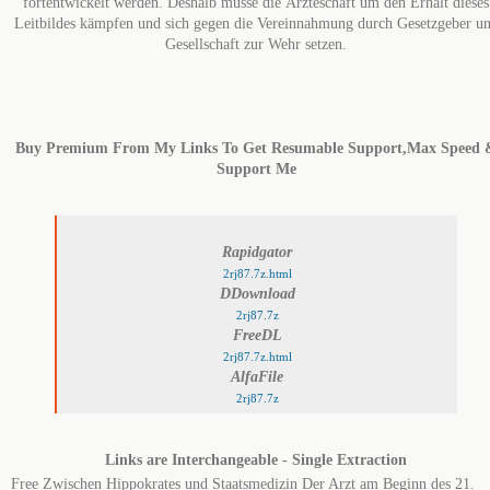
fortentwickelt werden. Deshalb müsse die Ärzteschaft um den Erhalt dieses
Leitbildes kämpfen und sich gegen die Vereinnahmung durch Gesetzgeber u
Gesellschaft zur Wehr setzen.
Buy Premium From My Links To Get Resumable Support,Max Speed 
Support Me
Rapidgator
2rj87.7z.html
DDownload
2rj87.7z
FreeDL
2rj87.7z.html
AlfaFile
2rj87.7z
Links are Interchangeable - Single Extraction
Free Zwischen Hippokrates und Staatsmedizin Der Arzt am Beginn des 21.