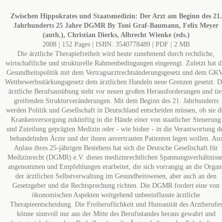
Zwischen Hippokrates und Staatsmedizin: Der Arzt am Beginn des 21.
Jahrhunderts 25 Jahre DGMR By Toni Graf-Baumann, Felix Meyer
(auth.), Christian Dierks, Albrecht Wienke (eds.)
2008 | 152 Pages | ISBN: 3540778489 | PDF | 2 MB
Die ärztliche Therapiefreiheit wird heute zunehmend durch rechtliche,
wirtschaftliche und strukturelle Rahmenbedingungen eingeengt. Zuletzt hat d
Gesundheitspolitik mit dem Vertragsarztrechtsänderungsgesetz und dem GK
Wettbewerbsstärkungsgesetz dem ärztlichen Handeln neue Grenzen gesetzt. D
ärztliche Berufsausübung steht vor neuen großen Herausforderungen und tie
greifenden Strukturveränderungen. Mit dem Beginn des 21. Jahrhunderts
werden Politik und Gesellschaft in Deutschland entscheiden müssen, ob sie d
Krankenversorgung zukünftig in die Hände einer von staatlicher Steuerung
und Zuteilung geprägten Medizin oder - wie bisher - in die Verantwortung d
behandelnden Ärzte und der ihnen anvertrauten Patienten legen wollen. Au
Anlass ihres 25-jährigen Bestehens hat sich die Deutsche Gesellschaft für
Medizinrecht (DGMR) e.V. dieses medizinrechtlichen Spannungsverhältnisse
angenommen und Empfehlungen erarbeitet, die sich vorrangig an die Organ
der ärztlichen Selbstverwaltung im Gesundheitswesen, aber auch an den
Gesetzgeber und die Rechtsprechung richten. Die DGMR fordert eine von
ökonomischen Aspekten weitgehend unbeeinflusste ärztliche
Therapieentscheidung. Die Freiberuflichkeit und Humanität des Arztberufe
könne sinnvoll nur aus der Mitte des Berufsstandes heraus gewahrt und