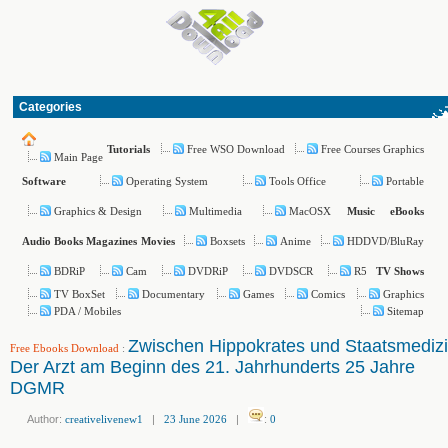
Categories
Free WSO Download
Free Courses Graphics
Tutorials
Main Page
Operating System
Tools Office
Portable
Software
Graphics & Design
Multimedia
MacOSX
Music
eBooks
Boxsets
Anime
HDDVD/BluRay
Audio Books
Magazines
Movies
BDRiP
Cam
DVDRiP
DVDSCR
R5
TV Shows
TV BoxSet
Documentary
Games
Comics
Graphics
PDA / Mobiles
Sitemap
Zwischen Hippokrates und Staatsmediz
Free Ebooks Download
:
Der Arzt am Beginn des 21. Jahrhunderts 25 Jahre
DGMR
Author:
creativelivenew1
|
23 June 2026
|
:
0