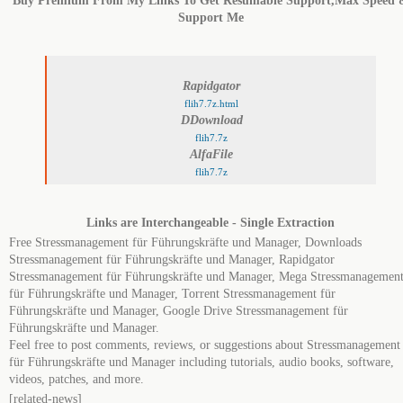
Buy Premium From My Links To Get Resumable Support,Max Speed 
Support Me
Rapidgator
flih7.7z.html
DDownload
flih7.7z
AlfaFile
flih7.7z
Links are Interchangeable - Single Extraction
Free Stressmanagement für Führungskräfte und Manager, Downloads
Stressmanagement für Führungskräfte und Manager, Rapidgator
Stressmanagement für Führungskräfte und Manager, Mega Stressmanagemen
für Führungskräfte und Manager, Torrent Stressmanagement für
Führungskräfte und Manager, Google Drive Stressmanagement für
Führungskräfte und Manager.
Feel free to post comments, reviews, or suggestions about Stressmanagement
für Führungskräfte und Manager including tutorials, audio books, software,
videos, patches, and more.
[related-news]