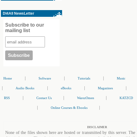
Dl4All NewsLetter
Subscribe to our
mailing list
|
|
|
Home
Software
Tutorials
Music
|
|
|
|
Audio Books
eBooks
Magazines
|
|
|
RSS
Contact Us
WarezOmen
KATZCD
|
|
Online Courses & Ebooks
DISCLAIMER
None of the files shown here are hosted or transmitted by this server. The 