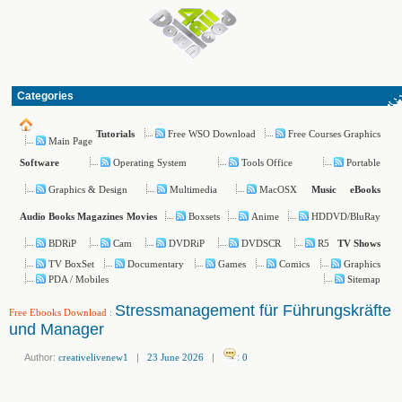
Categories
Free WSO Download
Free Courses Graphics
Tutorials
Main Page
Operating System
Tools Office
Portable
Software
Graphics & Design
Multimedia
MacOSX
Music
eBooks
Boxsets
Anime
HDDVD/BluRay
Audio Books
Magazines
Movies
BDRiP
Cam
DVDRiP
DVDSCR
R5
TV Shows
TV BoxSet
Documentary
Games
Comics
Graphics
PDA / Mobiles
Sitemap
Stressmanagement für Führungskräfte
Free Ebooks Download
:
und Manager
Author:
creativelivenew1
|
23 June 2026
|
:
0